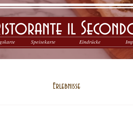
Ristorante il Second
gskarte
Speisekarte
Eindrücke
Im
Erlebnisse